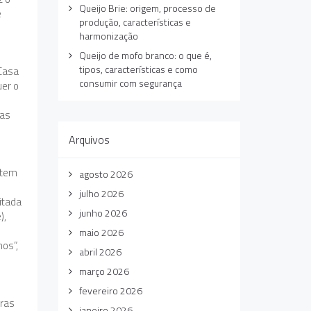
Queijo Brie: origem, processo de
é
produção, características e
harmonização
Queijo de mofo branco: o que é,
tipos, características e como
 Casa
consumir com segurança
uer o
nas
Arquivos
 tem
agosto 2026
julho 2026
itada
junho 2026
),
maio 2026
hos”,
abril 2026
março 2026
fevereiro 2026
pras
janeiro 2026