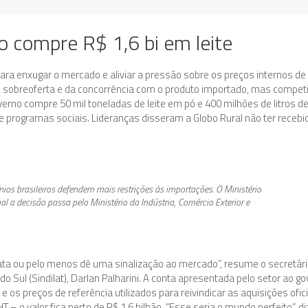
o compre R$ 1,6 bi em leite
ara enxugar o mercado e aliviar a pressão sobre os preços internos de 
 sobreoferta e da concorrência com o produto importado, mas competi
verno compre 50 mil toneladas de leite em pó e 400 milhões de litros d
 programas sociais. Lideranças disseram a Globo Rural não ter recebi
ios brasileiros defendem mais restrições às importações. O Ministério
al a decisão passa pelo Ministério da Indústria, Comércio Exterior e
ata ou pelo menos dê uma sinalização ao mercado”, resume o secretár
do Sul (Sindilat), Darlan Palharini. A conta apresentada pelo setor ao g
os preços de referência utilizados para reivindicar as aquisições ofic
HT – o valor fica perto de R$ 1,6 bilhão. “Esse seria o mundo perfeito”, di