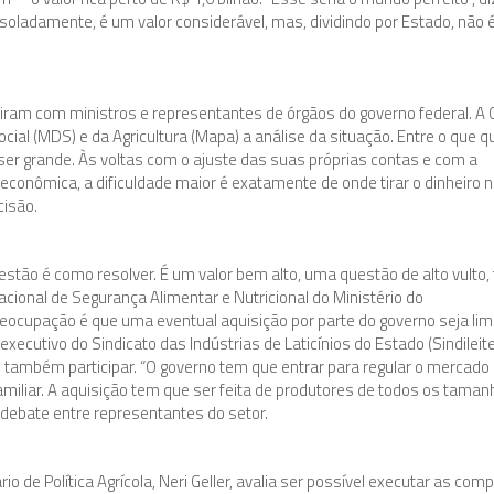
 isoladamente, é um valor considerável, mas, dividindo por Estado, não 
uniram com ministros e representantes de órgãos do governo federal. A
cial (MDS) e da Agricultura (Mapa) a análise da situação. Entre o que q
e ser grande. Às voltas com o ajuste das suas próprias contas e com a
conômica, a dificuldade maior é exatamente de onde tirar o dinheiro 
cisão.
uestão é como resolver. É um valor bem alto, uma questão de alto vulto,
nacional de Segurança Alimentar e Nutricional do Ministério do
reocupação é que uma eventual aquisição por parte do governo seja lim
executivo do Sindicato das Indústrias de Laticínios do Estado (Sindileite
ambém participar. “O governo tem que entrar para regular o mercado
amiliar. A aquisição tem que ser feita de produtores de todos os taman
 debate entre representantes do setor.
rio de Política Agrícola, Neri Geller, avalia ser possível executar as com