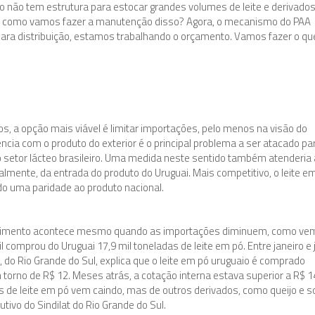
 não tem estrutura para estocar grandes volumes de leite e derivados
pó, como vamos fazer a manutenção disso? Agora, o mecanismo do PAA
para distribuição, estamos trabalhando o orçamento. Vamos fazer o que
s, a opção mais viável é limitar importações, pelo menos na visão do
rrência com o produto do exterior é o principal problema a ser atacado pa
o setor lácteo brasileiro. Uma medida neste sentido também atenderia 
palmente, da entrada do produto do Uruguai. Mais competitivo, o leite e
do uma paridade ao produto nacional.
ovimento acontece mesmo quando as importações diminuem, como ve
 comprou do Uruguai 17,9 mil toneladas de leite em pó. Entre janeiro e
, do Rio Grande do Sul, explica que o leite em pó uruguaio é comprado
m torno de R$ 12. Meses atrás, a cotação interna estava superior a R$ 1
 de leite em pó vem caindo, mas de outros derivados, como queijo e s
ivo do Sindilat do Rio Grande do Sul.