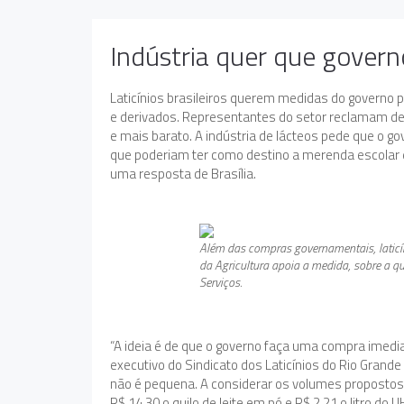
Indústria quer que govern
Laticínios brasileiros querem medidas do governo p
e derivados. Representantes do setor reclamam de
e mais barato. A indústria de lácteos pede que o go
que poderiam ter como destino a merenda escolar e
uma resposta de Brasília.
Além das compras governamentais, laticín
da Agricultura apoia a medida, sobre a qu
Serviços.
“A ideia é de que o governo faça uma compra imedi
executivo do Sindicato dos Laticínios do Rio Grande 
não é pequena. A considerar os volumes propostos e 
R$ 14,30 o quilo de leite em pó e R$ 2,21 o litro do U