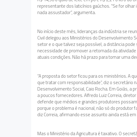
representante dos laticínios gaúchos. “Se for olhar
nada assustador”, argumenta.
No início deste mês, lideranças da indústria se re
Civil delegou aos Ministérios do Desenvolvimento So
setor e o que talvez seja possível, a distância pod
necessidade de promover a retomada da atividade e
atuais condições. Não há prazo para tomar uma de
“A proposta do setor ficou para os ministérios. A q
que tratar com responsabilidade”, diz o secretário 
Desenvolvimento Social, Caio Rocha. Em Goiás, a p
a poucos fornecedores. Alfredo Luiz Correia, diretor 
defende que médios e grandes produtores possam t
porque o problema é nacional, não só do produtor f
diz Correia, afirmando esse assunto ainda está em
Mas o Ministério da Agricultura é taxativo. O secretá