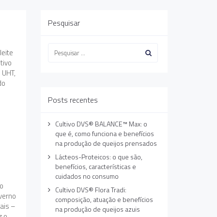
Pesquisar
leite
tivo
e UHT,
do
Posts recentes
Cultivo DVS® BALANCE™ Max: o
que é, como funciona e benefícios
na produção de queijos prensados
Lácteos-Proteicos: o que são,
benefícios, características e
cuidados no consumo
io
Cultivo DVS® Flora Tradi:
overno
composição, atuação e benefícios
iais –
na produção de queijos azuis
z o