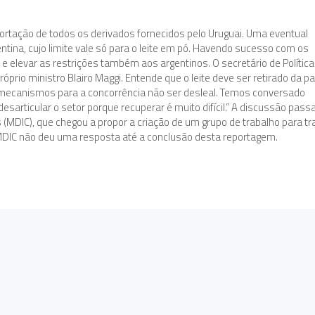
rtação de todos os derivados fornecidos pelo Uruguai. Uma eventual
ntina, cujo limite vale só para o leite em pó. Havendo sucesso com os
o e elevar as restrições também aos argentinos. O secretário de Política
 próprio ministro Blairo Maggi. Entende que o leite deve ser retirado da p
r mecanismos para a concorrência não ser desleal. Temos conversado
sarticular o setor porque recuperar é muito difícil.” A discussão pass
s (MDIC), que chegou a propor a criação de um grupo de trabalho para tr
o MDIC não deu uma resposta até a conclusão desta reportagem.