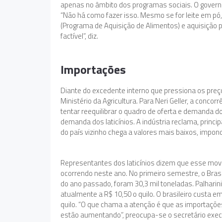
apenas no âmbito dos programas sociais. O governo
“Não há como fazer isso. Mesmo se for leite em 
(Programa de Aquisição de Alimentos) e aquisição 
factível”, diz.
Importações
Diante do excedente interno que pressiona os preço
Ministério da Agricultura. Para Neri Geller, a conco
tentar reequilibrar o quadro de oferta e demanda d
demanda dos laticínios. A indústria reclama, princi
do país vizinho chega a valores mais baixos, impon
Representantes dos laticínios dizem que esse m
ocorrendo neste ano. No primeiro semestre, o Brasil
do ano passado, foram 30,3 mil toneladas. Palharini
atualmente a R$ 10,50 o quilo. O brasileiro custa e
quilo. “O que chama a atenção é que as importações
estão aumentando”, preocupa-se o secretário execut