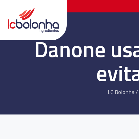
Danone usa 
evit
LC Bolonha
/