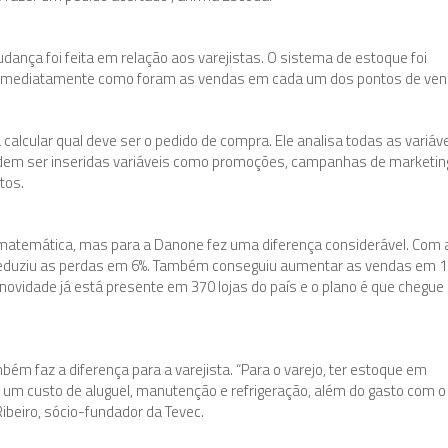
dança foi feita em relação aos varejistas. O sistema de estoque foi
e imediatamente como foram as vendas em cada um dos pontos de ven
a calcular qual deve ser o pedido de compra. Ele analisa todas as variáv
odem ser inseridas variáveis como promoções, campanhas de marketin
tos.
atemática, mas para a Danone fez uma diferença considerável. Com 
reduziu as perdas em 6%. Também conseguiu aumentar as vendas em 
 novidade já está presente em 370 lojas do país e o plano é que chegue
mbém faz a diferença para a varejista. “Para o varejo, ter estoque em
 um custo de aluguel, manutenção e refrigeração, além do gasto com o
ibeiro, sócio-fundador da Tevec.