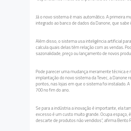
Já o novo sistema é mais automático. A primeira mu
integrado ao banco de dados da Danone, que sab
Além disso, o sistema usa inteligência artificial par
calcula quais delas têm relação com as vendas. P
sazonalidade, preço ou lançamento de novos produ
Pode parecer uma mudança meramente técnica e m
implantação do novo sistema da Tevec, a Danone 
pontos, nas lojas em que o sistema foi instalado. A
700 no fim do ano.
Se para a indústria a inovação é importante, ela ta
excesso é um custo muito grande. Ocupa espaço, é
descarte de produtos não vendidos”, afirma Bento R