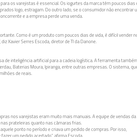
 para os varejistas é essencial. Os iogurtes da marca têm poucos dias
comprados logo, estragam. Do outro lado, se o consumidor não encontrar
a concorrente e a empresa perde uma venda.
ortante. Como é um produto com poucos dias de vida, é difícil vender n
 diz Xavier Serres Escoda, diretor de TI da Danone.
 de inteligência artificial para a cadeia logística. A ferramenta també
rdau, Baterias Moura, Ipiranga, entre outras empresas. O sistema, que
milhões de reais.
mpras nos varejistas eram muito mais manuais. A equipe de vendas da
o nas prateleiras quanto nas câmaras frias.
aquele ponto no período e criava um pedido de compras. Por isso,
fazer um pedido acertado”, afirma Escoda.