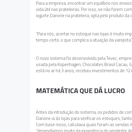
Para a empresa, encontrar um equilíbrio nos envios
vida útil nas prateleiras. Por isso, se não forem 
iogurte Danone na prateleira, opta pelo produto d
“Para nós, acertar no estoque nas lojas é muito imp
tempo certo, o que complica a atuação da varejista”,
O novo sistema foi desenvolvido pela Tevec, empresa
usada pela Kopenhagen, Chocolates Brasil Cacau, Ge
está no ar há 3 anos, recebeu investimentos de 12 
MATEMÁTICA QUE DÁ LUCRO
Antes da introdução do sistema, os pedidos de co
Danone ia às lojas para verificar os estoques, tant
Com base nisso, calculava quais foram as vendas n
“dependíamos muito da experiência do vendedor de 