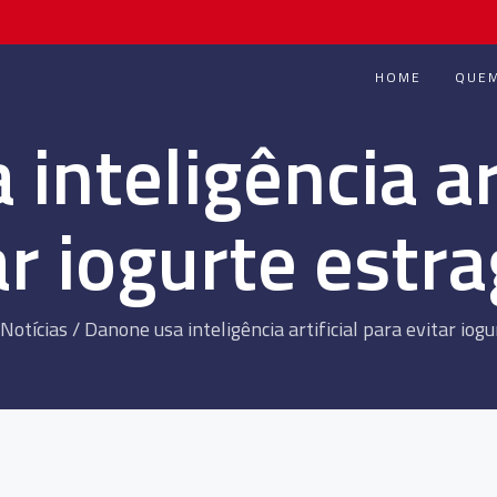
HOME
QUE
inteligência art
ar iogurte estr
Notícias
/
Danone usa inteligência artificial para evitar iog